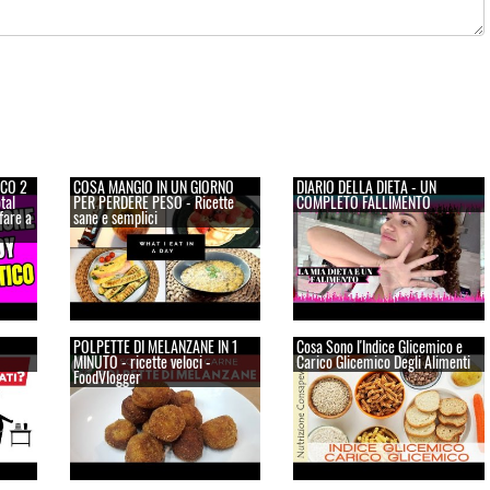
CO 2
COSA MANGIO IN UN GIORNO
DIARIO DELLA DIETA - UN
tal
PER PERDERE PESO - Ricette
COMPLETO FALLIMENTO
fare a
sane e semplici
POLPETTE DI MELANZANE IN 1
Cosa Sono l'Indice Glicemico e
MINUTO - ricette veloci -
Carico Glicemico Degli Alimenti
FoodVlogger