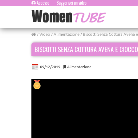
Accesso
Suggerisci un video
/
Video
/
Alimentazione
/ Biscotti Senza Cottura Avena 
BISCOTTI SENZA COTTURA AVENA E CIOCC
09/12/2019 -
Alimentazione