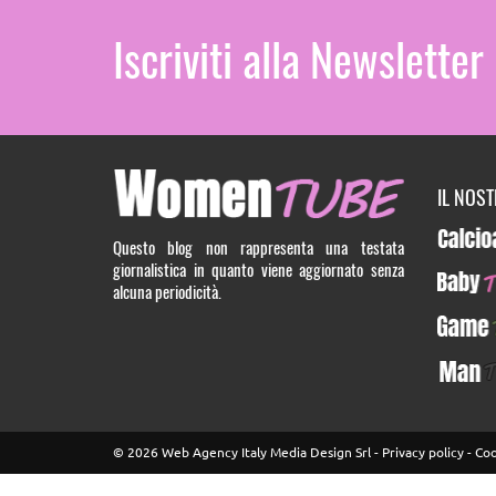
Iscriviti alla Newsletter
IL NOS
Calcioa5
Questo blog non rappresenta una testata
giornalistica in quanto viene aggiornato senza
BabyTUB
alcuna periodicità.
GameTU
ManTUB
© 2026 Web Agency Italy Media Design Srl -
Privacy policy
-
Coo