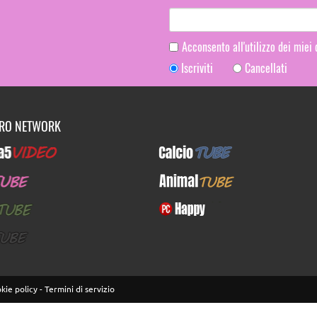
Acconsento all'utilizzo dei miei
Iscriviti
Cancellati
TRO NETWORK
Video
CalcioTUBE
E
AnimalTUBE
BE
PcHappy
E
kie policy
-
Termini di servizio