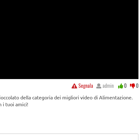
Segnala
admin
0
0
occolato della categoria dei migliori video di Alimentazione.
i tuoi amici!