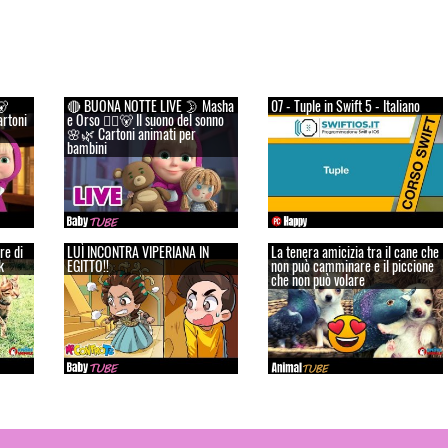
🐻
🔴 BUONA NOTTE LIVE 🌛 Masha
07 - Tuple in Swift 5 - Italiano
artoni
e Orso 👱‍♀️🐻 Il suono del sonno
🌸🌿 Cartoni animati per
bambini
re di
LUÌ INCONTRA VIPERIANA IN
La tenera amicizia tra il cane che
k
EGITTO!!
non può camminare e il piccione
che non può volare