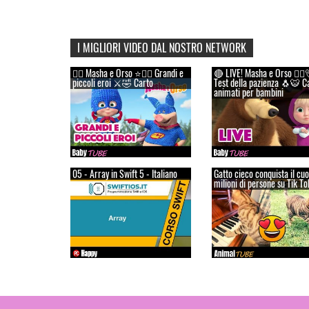
I MIGLIORI VIDEO DAL NOSTRO NETWORK
👱‍♀️ Masha e Orso ⭐🦸‍♀️ Grandi e
🔴 LIVE! Masha e Orso 👱‍♀️
piccoli eroi ⚔️🤣 Carto
Test della pazienza 🐧🐯 C
animati per bambini
05 - Array in Swift 5 - Italiano
Gatto cieco conquista il cuo
milioni di persone su Tik To