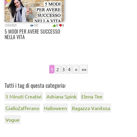
13/04/2021
603
0
0
5 MODI PER AVERE SUCCESSO
NELLA VITA
1
2
3
4
»
»»
Tutti i tag di questa categoria:
5 Minuti Creativi
Adriana Spink
Elena Tee
GialloZafferano
Halloween
Ragazza Vanitosa
Vogue