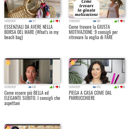
18/08/2021
517
0
0
17/08/2021
546
0
0
ESSENZIALI DA AVERE NELLA
Come trovare la GIUSTA
BORSA DEL MARE (What's in my
MOTIVAZIONE: 9 consigli per
beach bag)
ritrovare la voglia di FARE
16/08/2021
649
0
0
15/04/2021
696
0
0
Come essere più BELLA ed
PIEGA A CASA COME DAL
ELEGANTE SUBITO. I consigli che
PARRUCCHIERE
aspettavi