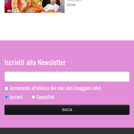
Cucina
Iscriviti alla Newsletter
Acconsento all'utilizzo dei miei dati
(maggiori info)
Iscriviti
Cancellati