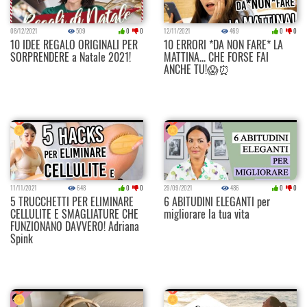
08/12/2021
509
0
0
12/11/2021
469
0
0
10 IDEE REGALO ORIGINALI PER
10 ERRORI *DA NON FARE* LA
SORPRENDERE a Natale 2021!
MATTINA... CHE FORSE FAI
ANCHE TU!😱⏰
11/11/2021
648
0
0
29/09/2021
486
0
0
5 TRUCCHETTI PER ELIMINARE
6 ABITUDINI ELEGANTI per
CELLULITE E SMAGLIATURE CHE
migliorare la tua vita
FUNZIONANO DAVVERO! Adriana
Spink