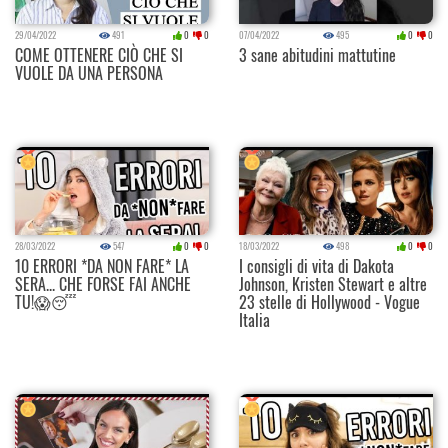
29/04/2022
491
0
0
07/04/2022
495
0
0
COME OTTENERE CIÒ CHE SI
3 sane abitudini mattutine
VUOLE DA UNA PERSONA
28/03/2022
547
0
0
18/03/2022
498
0
0
10 ERRORI *DA NON FARE* LA
I consigli di vita di Dakota
SERA... CHE FORSE FAI ANCHE
Johnson, Kristen Stewart e altre
TU!😱😴
23 stelle di Hollywood - Vogue
Italia