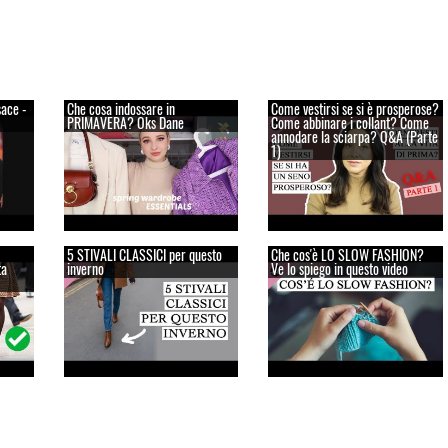
sace -
Che cosa indossare in
Come vestirsi se si è prosperose?
PRIMAVERA? Oks Dane
Come abbinare i collant? Come
annodare la sciarpa? Q&A (Parte
1)
5 STIVALI CLASSICI per questo
Che cos'è LO SLOW FASHION?
ta
inverno
Ve lo spiego in questo video