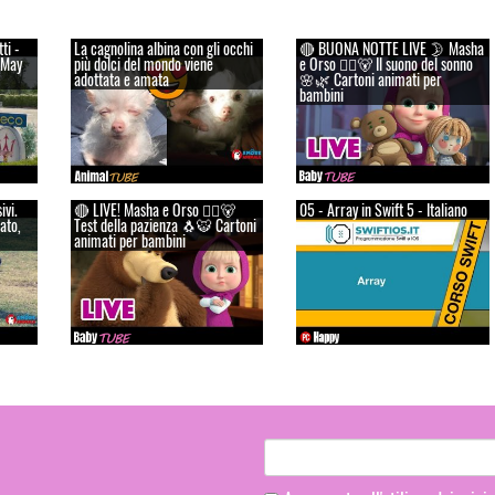
ti -
La cagnolina albina con gli occhi
🔴 BUONA NOTTE LIVE 🌛 Masha
 May
più dolci del mondo viene
e Orso 👱‍♀️🐻 Il suono del sonno
adottata e amata
🌸🌿 Cartoni animati per
bambini
ivi.
🔴 LIVE! Masha e Orso 👱‍♀️🐻
05 - Array in Swift 5 - Italiano
ato,
Test della pazienza 🐧🐯 Cartoni
animati per bambini