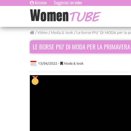
Accesso
Suggerisci un video
/
Video
/
Moda & look
/ Le borse PIU' DI MODA per la pr
LE BORSE PIU' DI MODA PER LA PRIMAVERA 
13/06/2022 -
Moda & look