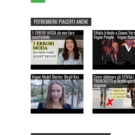
POTREBBERO PIACERTI ANCHE
5 ERRORI MODA da non fare
Sfilata tributo a Gianni Ver
quest'estate
Vogue People - Vogue Italia
Vogue Model Diaries: Birgit Kos
Come abbinare gli STIVALI
TRONCHETTI ai vestiti ques
stagione