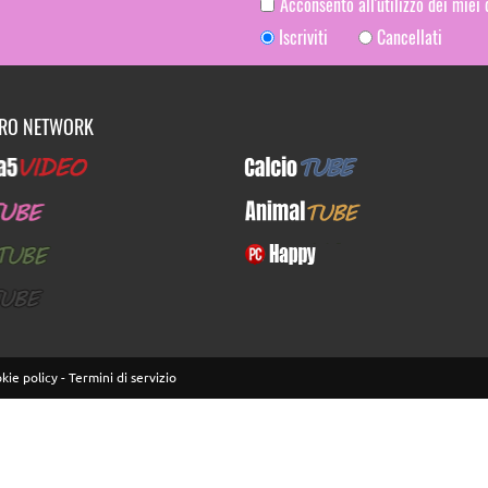
Acconsento all'utilizzo dei miei
Iscriviti
Cancellati
TRO NETWORK
Video
CalcioTUBE
E
AnimalTUBE
BE
PcHappy
E
kie policy
-
Termini di servizio