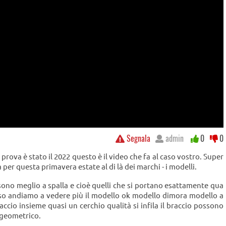
Segnala
admin
0
0
prova è stato il 2022 questo è il video che fa al caso vostro. Super
per questa primavera estate al di là dei marchi - i modelli.
 sono meglio a spalla e cioè quelli che si portano esattamente qua
so andiamo a vedere più il modello ok modello dimora modello a
raccio insieme quasi un cerchio qualità si infila il braccio possono
 geometrico.