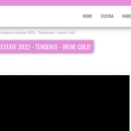
HOME
CUCINA
MAKE
imavera estate 2022 - Tendenze - Irene Colzi
ESTATE 2022 - TENDENZE - IRENE COLZI