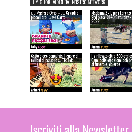
I MIGLIORI VIDEO DAL NOSTRO NETWORK
👱‍♀️ Masha e Orso ⭐🦸‍♀️ Grandi e
Madonna Z - Laura Lorenzet
piccoli eroi ⚔️🤣 Carto
2nd place C140 Saturday -
2022
Gatto cieco conquista il cuore di
Ha rilevato oltre 500 esplos
milioni di persone su Tik Tok
Cane poliziotto viene celebr
al funerale, da eroe
Iscriviti alla Newsletter