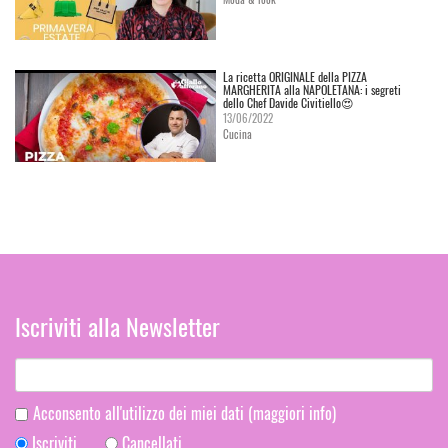
La ricetta ORIGINALE della PIZZA
MARGHERITA alla NAPOLETANA: i segreti
dello Chef Davide Civitiello😍
13/06/2022
Cucina
Iscriviti alla Newsletter
Acconsento all'utilizzo dei miei dati
(maggiori info)
Iscriviti
Cancellati