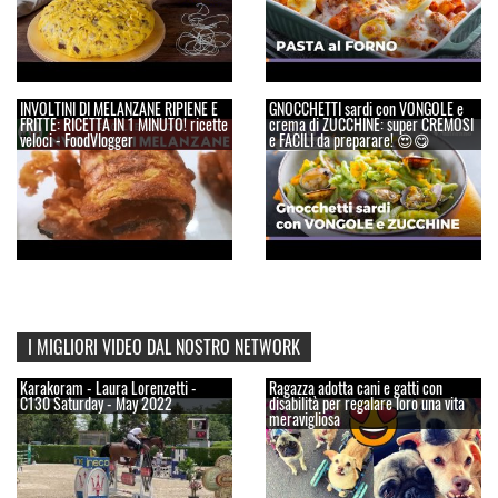
INVOLTINI DI MELANZANE RIPIENE E
GNOCCHETTI sardi con VONGOLE e
FRITTE: RICETTA IN 1 MINUTO! ricette
crema di ZUCCHINE: super CREMOSI
veloci - FoodVlogger
e FACILI da preparare! 😍😋
I MIGLIORI VIDEO DAL NOSTRO NETWORK
Karakoram - Laura Lorenzetti -
Ragazza adotta cani e gatti con
C130 Saturday - May 2022
disabilità per regalare loro una vita
meravigliosa