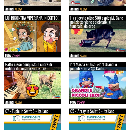
LUÌ INCONTRA VIPERIANA IN EGITTO!!
Ha rilevato oltre 500 esplosivi. Cane
poliziotto viene celebrato, al
funerale, da eroe
Gatto cieco conquista il cuore di
👱‍♀️ Masha e Orso ⭐🦸‍♀️ Grandi e
milioni di persone su Tik Tok
piccoli eroi ⚔️🤣 Carto
07 - Tuple in Swift 5 - Italiano
05 - Array in Swift 5 - Italiano