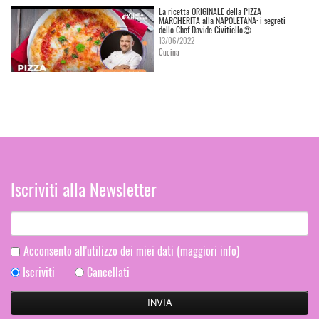
La ricetta ORIGINALE della PIZZA
MARGHERITA alla NAPOLETANA: i segreti
dello Chef Davide Civitiello😍
13/06/2022
Cucina
Iscriviti alla Newsletter
Acconsento all'utilizzo dei miei dati
(maggiori info)
Iscriviti
Cancellati