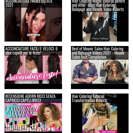
ACCONCIATURA FACILE ESTATE
Hair Coloring Magic Tutorial Before
2021
and After -Best Hair Coloring,
Balayage and Blonde Video #shorts
ACCONCIATURE FACILI E VELOCI: 6
Best of Mounir Salon Hair Coloring
idee capelli per le feste!
and Balayage Videos 2021 - Mounir
Salon Best Compilation
RECENSIONE ADORN RICCI SENZA
Hair Coloring Tutorial
CAPRICCI CAPELLIRICCI
Transformation #shorts