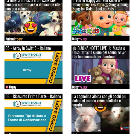
La tenera amicizia tra il cane che
If You're Happy and You Know It +
non può camminare e il piccione che
Johny Johny Yes Papa👏 Sing-a-Long
non può volare
Song for Kids - LooLoo Kids
05 - Array in Swift 5 - Italiano
🔴 BUONA NOTTE LIVE 🌛 Masha e
Orso 👱‍♀️🐻 Il suono del sonno 🌸🌿
Cartoni animati per bambini
08 - Riassunto Prima Parte - Italiano
La cagnolina albina con gli occhi più
dolci del mondo viene adottata e
amata