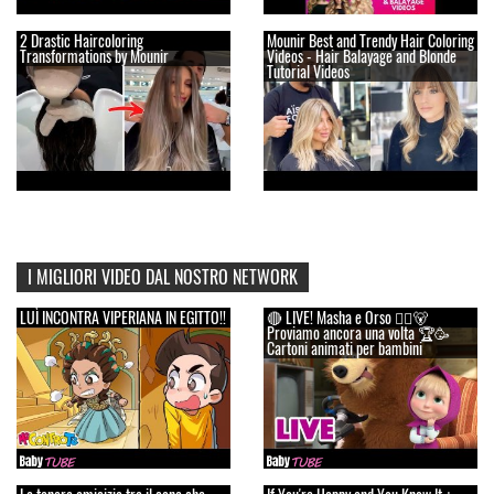
2 Drastic Haircoloring
Mounir Best and Trendy Hair Coloring
Transformations by Mounir
Videos - Hair Balayage and Blonde
Tutorial Videos
I MIGLIORI VIDEO DAL NOSTRO NETWORK
LUÌ INCONTRA VIPERIANA IN EGITTO!!
🔴 LIVE! Masha e Orso 👱‍♀️🐻
Proviamo ancora una volta 🏆🥳
Cartoni animati per bambini