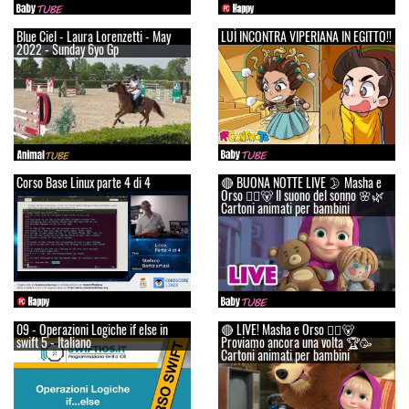
Blue Ciel - Laura Lorenzetti - May
LUÌ INCONTRA VIPERIANA IN EGITTO!!
2022 - Sunday 6yo Gp
Corso Base Linux parte 4 di 4
🔴 BUONA NOTTE LIVE 🌛 Masha e
Orso 👱‍♀️🐻 Il suono del sonno 🌸🌿
Cartoni animati per bambini
09 - Operazioni Logiche if else in
🔴 LIVE! Masha e Orso 👱‍♀️🐻
swift 5 - Italiano
Proviamo ancora una volta 🏆🥳
Cartoni animati per bambini