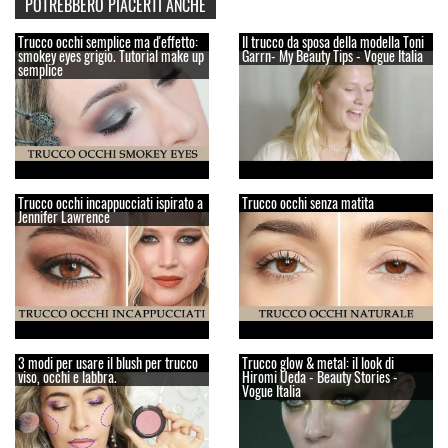
POTREBBERO PIACERTI ANCHE
Trucco occhi semplice ma d'effetto:
Il trucco da sposa della modella Toni
smokey eyes grigio. Tutorial make up
Garrn- My Beauty Tips - Vogue Italia
semplice
Trucco occhi incappucciati ispirato a
Trucco occhi senza matita
Jennifer Lawrence
3 modi per usare il blush per trucco
Trucco glow & metal: il look di
viso, occhi e labbra.
Hiromi Ueda - Beauty Stories -
Vogue Italia