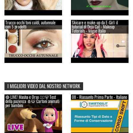
Trucco occhi toni caldi, autunnale
Skicare e make-up da E-Girl: il
con 5 prodotti
tutorial di Doja Cat - Makeup
Tutorials - Vogue Italia
I MIGLIORI VIDEO DAL NOSTRO NETWORK
🔴 LIVE! Masha e Orso 👱‍♀️🐻 Test
08 - Riassunto Prima Parte - Italiano
della pazienza 🐧🐯 Cartoni animati
per bambini