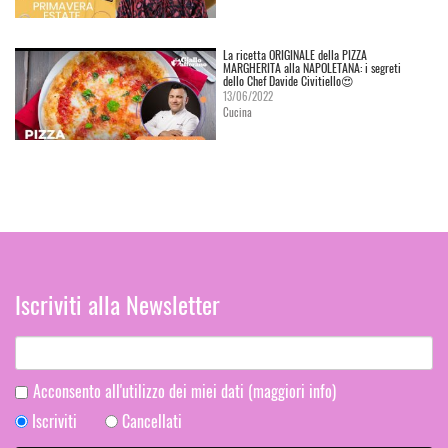
La ricetta ORIGINALE della PIZZA
MARGHERITA alla NAPOLETANA: i segreti
dello Chef Davide Civitiello😍
13/06/2022
Cucina
Iscriviti alla Newsletter
Acconsento all'utilizzo dei miei dati
(maggiori info)
Iscriviti
Cancellati