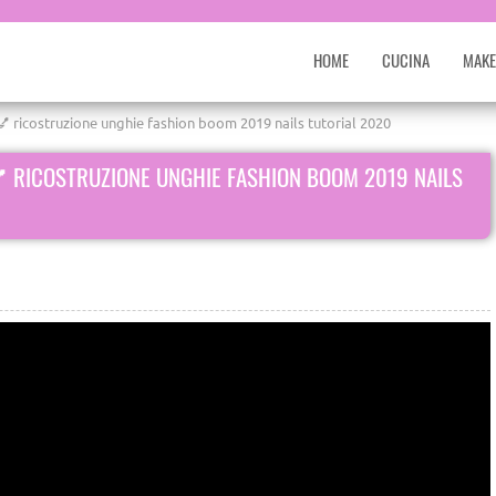
HOME
CUCINA
MAKE
b 💅 ricostruzione unghie fashion boom 2019 nails tutorial 2020
 💅 RICOSTRUZIONE UNGHIE FASHION BOOM 2019 NAILS