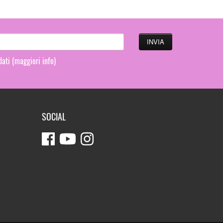
 dati
(maggiori info)
SOCIAL