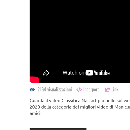
2164 visualizzazioni
Incorpora
Link
Guarda il video Classifica Nail art più belle sul 
2020 della categoria dei migliori video di Manic
amici!