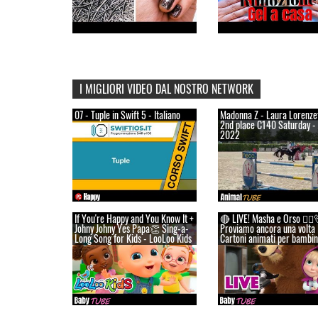
I MIGLIORI VIDEO DAL NOSTRO NETWORK
07 - Tuple in Swift 5 - Italiano
Madonna Z - Laura Lorenzet
2nd place C140 Saturday -
2022
If You're Happy and You Know It +
🔴 LIVE! Masha e Orso 👱‍♀️
Johny Johny Yes Papa👏 Sing-a-
Proviamo ancora una volt
Long Song for Kids - LooLoo Kids
Cartoni animati per bambin