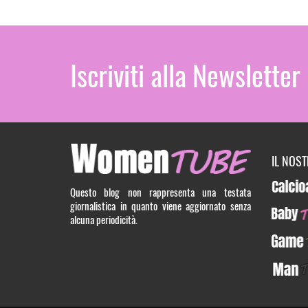
Iscriviti alla Newsletter
IL NOS
Calcioa5
Questo blog non rappresenta una testata
giornalistica in quanto viene aggiornato senza
BabyTUB
alcuna periodicità.
GameTU
ManTUB