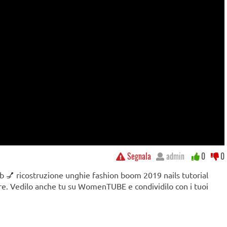
Segnala
admin
0
0
web 💅 ricostruzione unghie fashion boom 2019 nails tutorial
ure. Vedilo anche tu su WomenTUBE e condividilo con i tuoi