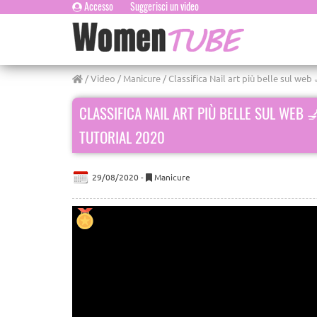
Accesso
Suggerisci un video
/
Video
/
Manicure
/ Classifica Nail art più belle sul we
CLASSIFICA NAIL ART PIÙ BELLE SUL WEB
TUTORIAL 2020
29/08/2020 -
Manicure