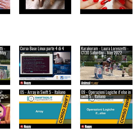
ti -
Corso Base Linux parte 4 di 4
Karakoram - Laura Lorenzetti -
 May
C130 Saturday - May 2022
🐻
05 - Array in Swift 5 - Italiano
09 - Operazioni Logiche if else in
a 🏆🥳
swift 5 - Italiano
i