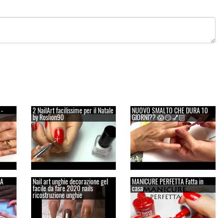
 -
2 NailArt facilissime per il Natale
NUOVO SMALTO CHE DURA 10
by Roslion90
GIORNI?? 😱😏💅🏻
DA
Nail art unghie decorazione gel
MANICURE PERFETTA Fatta in
facile da fare 2020 nails
casa
ricostruzione unghie