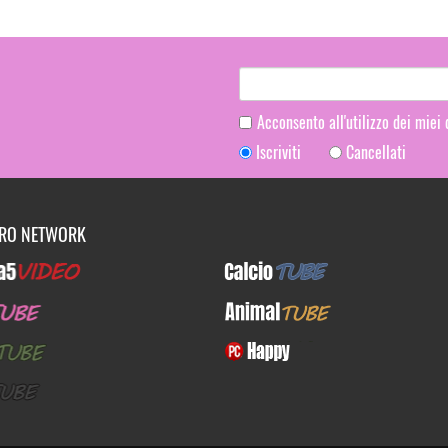
Acconsento all'utilizzo dei miei
Iscriviti
Cancellati
TRO NETWORK
Video
CalcioTUBE
E
AnimalTUBE
BE
PcHappy
E