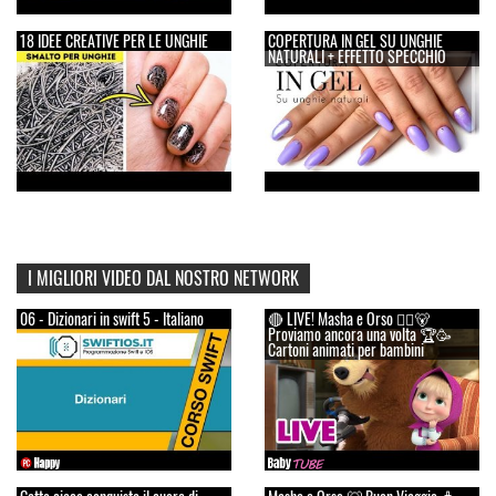
18 IDEE CREATIVE PER LE UNGHIE
COPERTURA IN GEL SU UNGHIE
NATURALI + EFFETTO SPECCHIO
I MIGLIORI VIDEO DAL NOSTRO NETWORK
06 - Dizionari in swift 5 - Italiano
🔴 LIVE! Masha e Orso 👱‍♀️🐻
Proviamo ancora una volta 🏆🥳
Cartoni animati per bambini