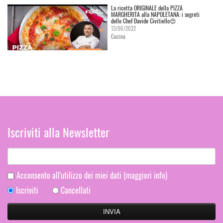
La ricetta ORIGINALE della PIZZA
MARGHERITA alla NAPOLETANA: i segreti
dello Chef Davide Civitiello😍
13/06/2022
Cucina
Iscriviti alla Newsletter
Acconsento all'utilizzo dei miei dati
(maggiori info)
Iscriviti
Cancellati