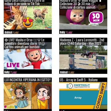
Gatto cieco conquista il cuore di
Masha e Orso 🐻 Buon Viaggio 🧳
milioni di persone su Tik Tok
Сollezione 30 🎬 30 min ⏰
Collezione di cartoni animati
🔴 LIVE! Masha e Orso 👱‍♀️🐻 Le
Madonna Z - Laura Lorenzetti - 2nd
avventure diventano storie 🐰🐺
place C140 Saturday - May 2022
Cartoni animati per bambini
LUÌ INCONTRA VIPERIANA IN EGITTO!!
05 - Array in Swift 5 - Italiano