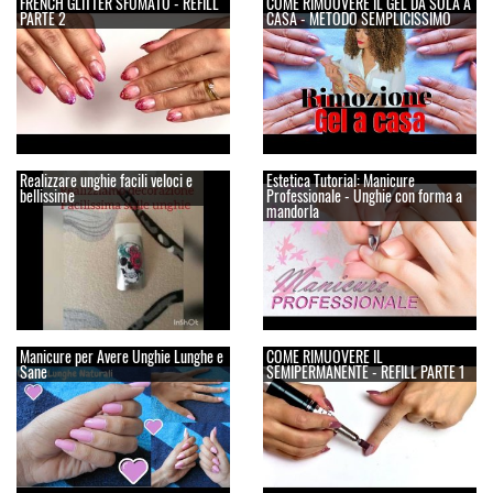
FRENCH GLITTER SFUMATO - REFILL
COME RIMUOVERE IL GEL DA SOLA A
PARTE 2
CASA - METODO SEMPLICISSIMO
Realizzare unghie facili veloci e
Estetica Tutorial: Manicure
bellissime
Professionale - Unghie con forma a
mandorla
Manicure per Avere Unghie Lunghe e
COME RIMUOVERE IL
Sane
SEMIPERMANENTE - REFILL PARTE 1