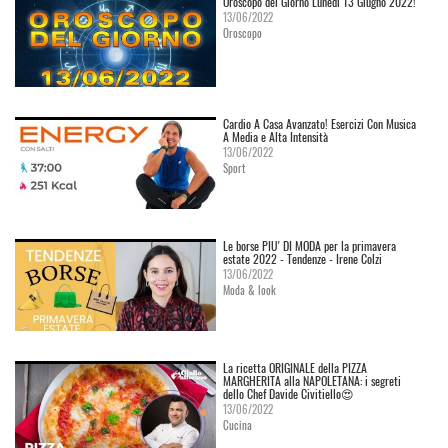
Oroscopo del Giorno Lunedì 13 Giugno 2022!
13/06/2022
Oroscopo
Cardio A Casa Avanzato! Esercizi Con Musica
A Media e Alta Intensità
13/06/2022
Sport
Le borse PIU' DI MODA per la primavera
estate 2022 - Tendenze - Irene Colzi
13/06/2022
Moda & look
La ricetta ORIGINALE della PIZZA
MARGHERITA alla NAPOLETANA: i segreti
dello Chef Davide Civitiello😍
13/06/2022
Cucina