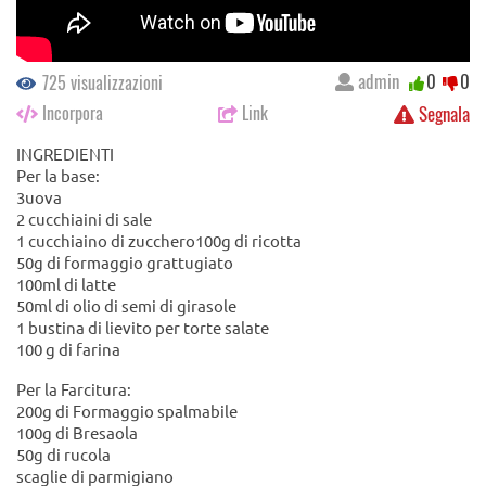
admin
0
0
725 visualizzazioni
Incorpora
Link
Segnala
INGREDIENTI
Per la base:
3uova
2 cucchiaini di sale
1 cucchiaino di zucchero100g di ricotta
50g di formaggio grattugiato
100ml di latte
50ml di olio di semi di girasole
1 bustina di lievito per torte salate
100 g di farina
Per la Farcitura:
200g di Formaggio spalmabile
100g di Bresaola
50g di rucola
scaglie di parmigiano