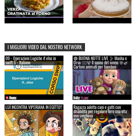
I MIGLIORI VIDEO DAL NOSTRO NETWORK
09 - Operazioni Logiche if else in
🔴 BUONA NOTTE LIVE 🌛 Masha e
swift 5 - Italiano
Orso 👱‍♀️🐻 Il suono del sonno 🌸🌿
Cartoni animati per bambini
LUÌ INCONTRA VIPERIANA IN EGITTO!!
Ragazza adotta cani e gatti con
disabilità per regalare loro una vita
meravigliosa