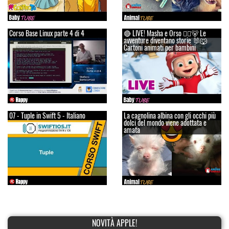
Corso Base Linux parte 4 di 4
🔴 LIVE! Masha e Orso 👱‍♀️🐻 Le
avventure diventano storie 🐰🐺
Cartoni animati per bambini
07 - Tuple in Swift 5 - Italiano
La cagnolina albina con gli occhi più
dolci del mondo viene adottata e
amata
NOVITÀ APPLE!