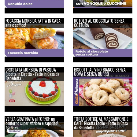
FOCACCIA MORBIDA FATTA IN CASA:
ROTOLO AL CIOCCOLATO SENZA
alta e soffice!
COTTURA
CROSTATA MORBIDA DI PASQUA
BISCOTTI AL VINO BIANCO SENZA
Ricetta in Diretta - Fatto in Casa da
UOVA E SENZA BURRO
Benedetta
VERZA GRATINATA al FORNO: un
TORTA SOFFICE AL MASCARPONE E
contorno super sfizioso e saporito!
CAFFÈ Ricetta Facile - Fatto in Casa
😋🥦🧀
da Benedetta