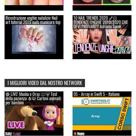
Ricostruzione unghie natalizie Nail
10 NAIL TRENDS 2020 💅🏻
art tutorial 2019 nails manicure top
TENDENZE UNGHIE 2019/2020 CHE
DEVI PROVARE!!! Adriana Spink
I MIGLIORI VIDEO DAL NOSTRO NETWORK
🔴 LIVE! Masha e Orso 👱‍♀️🐻 Test
05 - Array in Swift 5 - Italiano
della pazienza 🐧🐯 Cartoni animati
per bambini