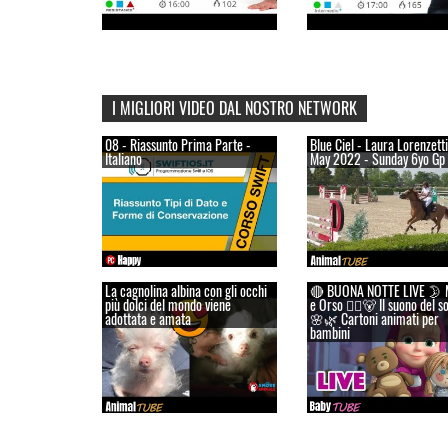
I MIGLIORI VIDEO DAL NOSTRO NETWORK
08 - Riassunto Prima Parte -
Blue Ciel - Laura Lorenzetti
Italiano
May 2022 - Sunday 6yo Gp
La cagnolina albina con gli occhi
🔴 BUONA NOTTE LIVE 🌛 
più dolci del mondo viene
e Orso 👱‍♀️🐻 Il suono del s
adottata e amata
🌸🌿 Cartoni animati per
bambini