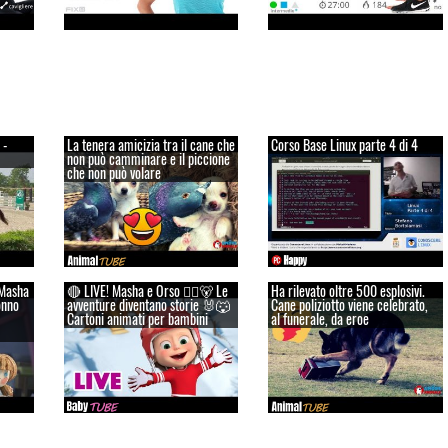
 -
La tenera amicizia tra il cane che
Corso Base Linux parte 4 di 4
non può camminare e il piccione
che non può volare
Masha
🔴 LIVE! Masha e Orso 👱‍♀️🐻 Le
Ha rilevato oltre 500 esplosivi.
onno
avventure diventano storie 🐰🐺
Cane poliziotto viene celebrato,
Cartoni animati per bambini
al funerale, da eroe