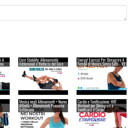
i A
Core Stability: Allenamento
Energy! Esercizi Per Dimagrire A
ome
Addominali e Rinforzo del Core
Tempo di Musica Senza Salti - V2
Musica negli Allenamenti + Nuova
Cardio e Tonificazione: HIIT
Attività + Allenamenti Prossima
Workout per Dimagrire e
Settimana
Tonificare il Corpo!