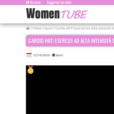
Accesso
Suggerisci un video
/
Video
/
Sport
/ Cardio HIIT! Esercizi Ad Alta Intensità D
CARDIO HIIT! ESERCIZI AD ALTA INTENSITÀ 
27/10/2020 -
Sport