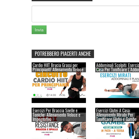
POTREBBERO PIACERTI ANCHE
Cardio HIIT Brucia Grassi per
Addominali Scolpiti: Eserciz
Principianti! Allenamento Veloce
Casa Per Tonificare L'Add
Esercizi Per Braccia Snelle e
Esercizi Glutei A Casa:
Toniche: Allenamento Veloce e
Allenamento Mirato Per
Impegnativo
Tonificare Glutei e Gambe