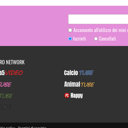
Acconsento all'utilizzo dei miei
Iscriviti
Cancellati
TRO NETWORK
Video
CalcioTUBE
E
AnimalTUBE
BE
PcHappy
E
kie policy
-
Termini di servizio