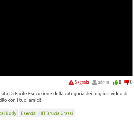
Segnala
admin
0
0
sità Di Facile Esecuzione della categoria dei migliori video di
lo con i tuoi amici!
tal Body
Esercizi HIIT Brucia Grassi