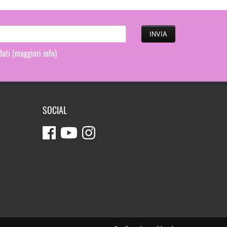
 dati
(maggiori info)
SOCIAL