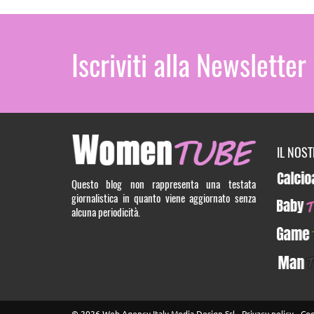
Iscriviti alla Newsletter
IL NOS
Calcioa5
Questo blog non rappresenta una testata
giornalistica in quanto viene aggiornato senza
BabyTUB
alcuna periodicità.
GameTU
ManTUB
© 2026 Web Agency Italy Media Design Srl -
Privacy policy
-
Coo